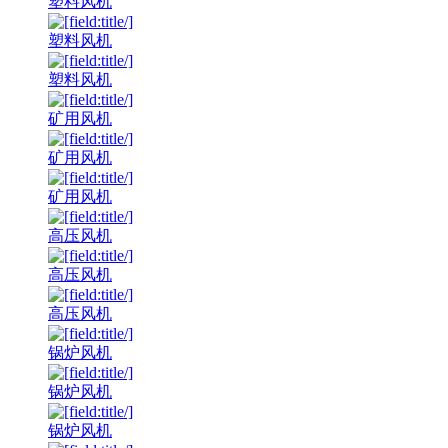
塑料风机
塑料风机
塑料风机
矿用风机
矿用风机
矿用风机
高压风机
高压风机
高压风机
锅炉风机
锅炉风机
锅炉风机