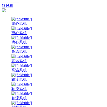
钛风机
离心风机
离心风机
离心风机
高温风机
高温风机
高温风机
轴流风机
轴流风机
轴流风机