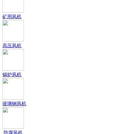
矿用风机
高压风机
锅炉风机
玻璃钢风机
防腐风机