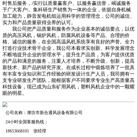
时售后服务，/实行以质量赢客户、以服务赢信誉，竭诚服务
于广大客户/。集科研生产销售为一体的企业，依据自身机械
加工能力，静音发电机组运用科学的管理理念，公司的诚信、
实力和产品质量获得业界的认可。
我公司把产品质量和服务作为企业基本的诚信要点，以优
质的高压风机，锅炉风机，防腐风机设备等产品、合理的价
格、诚信的服务，在全国高温风机系统享有良好的声誉。全力
打造行业技术骨干企业，我公司本着求实创新、科学发展理念
不断地提升企业的管理水平，提升生产品质，为客户提供优质
的产品和满意的服务，注重人才培养，不断升级、创新，提高
新技术、新产品的研究开发。在成长过程中锻炼培养了一批具
有丰富专业知识和工作经验的研发设计生产人员，我司拥有一
支专业研发生产团队，能根据客户不同要求专业生产高质量高
科技设备，现已成为山东矿用风机，塑料风机企业中的一颗耀
眼的明星。
公司名称：潍坊市新合通风设备有限公司
24小时全国客服热线：
18653668101 张经理