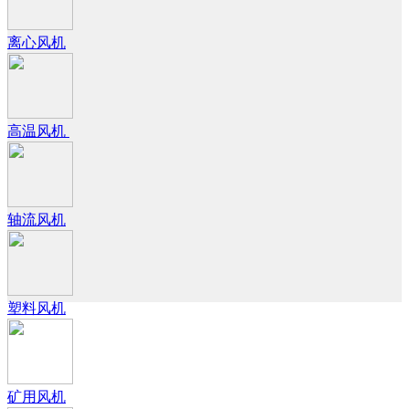
离心风机
高温风机
轴流风机
塑料风机
矿用风机