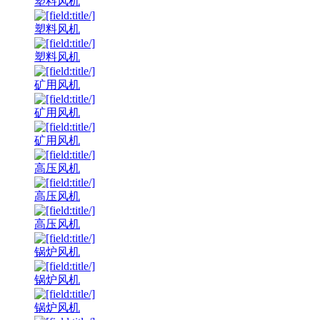
塑料风机
塑料风机
塑料风机
矿用风机
矿用风机
矿用风机
高压风机
高压风机
高压风机
锅炉风机
锅炉风机
锅炉风机