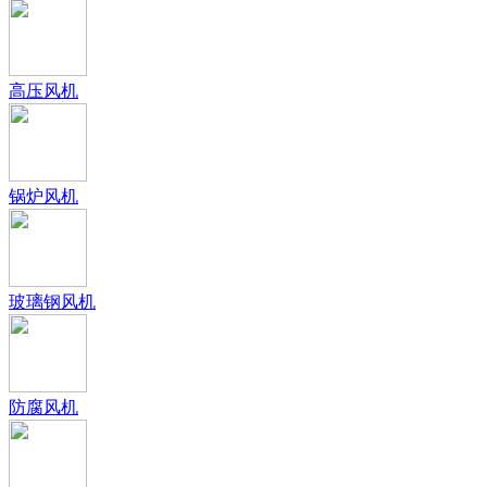
高压风机
锅炉风机
玻璃钢风机
防腐风机