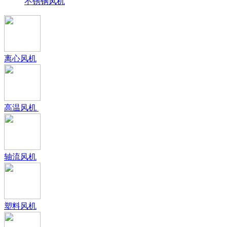
不锈钢风机
离心风机
高温风机
轴流风机
塑料风机