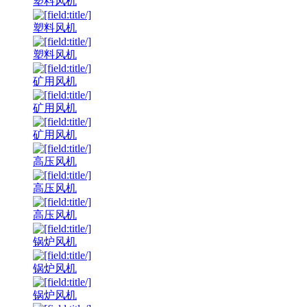
塑料风机
塑料风机
塑料风机
矿用风机
矿用风机
矿用风机
高压风机
高压风机
高压风机
锅炉风机
锅炉风机
锅炉风机