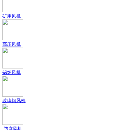
矿用风机
高压风机
锅炉风机
玻璃钢风机
防腐风机