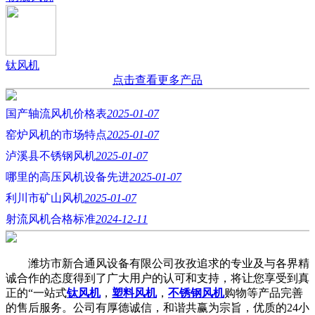
钛风机
点击查看更多产品
国产轴流风机价格表
2025-01-07
窑炉风机的市场特点
2025-01-07
泸溪县不锈钢风机
2025-01-07
哪里的高压风机设备先进
2025-01-07
利川市矿山风机
2025-01-07
射流风机合格标准
2024-12-11
潍坊市新合通风设备有限公司孜孜追求的专业及与各界精
诚合作的态度得到了广大用户的认可和支持，将让您享受到真
正的“一站式
钛风机
，
塑料风机
，
不锈钢风机
购物等产品完善
的售后服务。公司有厚德诚信，和谐共赢为宗旨，优质的24小