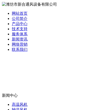
网站首页
公司简介
产品中心
技术支持
服务体系
新闻资讯
网络营销
联系我们
新闻中心
高温风机
轴流风机