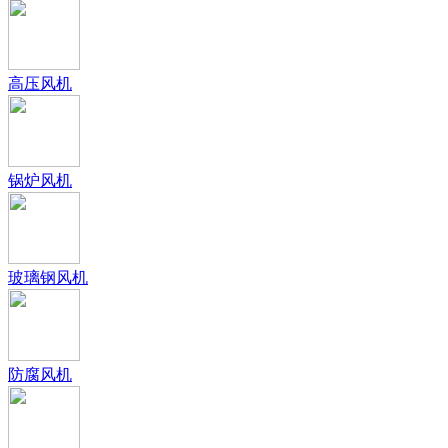
高压风机
锅炉风机
玻璃钢风机
防腐风机