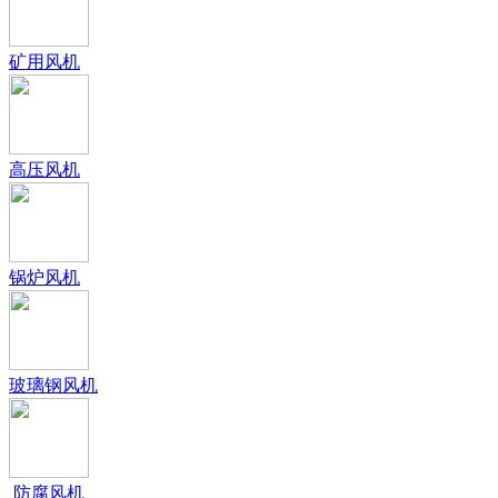
矿用风机
高压风机
锅炉风机
玻璃钢风机
防腐风机