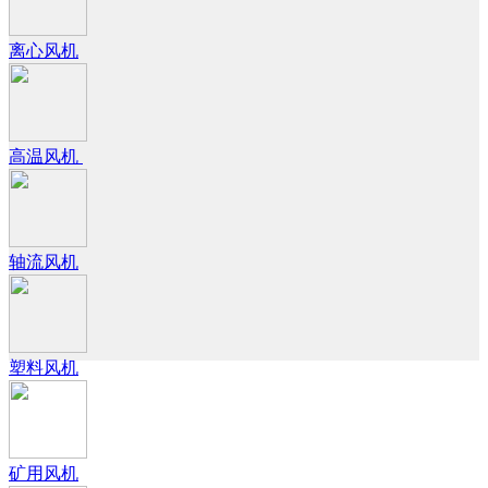
离心风机
高温风机
轴流风机
塑料风机
矿用风机