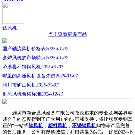
钛风机
点击查看更多产品
国产轴流风机价格表
2025-01-07
窑炉风机的市场特点
2025-01-07
泸溪县不锈钢风机
2025-01-07
哪里的高压风机设备先进
2025-01-07
利川市矿山风机
2025-01-07
射流风机合格标准
2024-12-11
潍坊市新合通风设备有限公司孜孜追求的专业及与各界精
诚合作的态度得到了广大用户的认可和支持，将让您享受到真
正的“一站式
钛风机
，
塑料风机
，
不锈钢风机
购物等产品完善
的售后服务。公司有厚德诚信，和谐共赢为宗旨，优质的24小